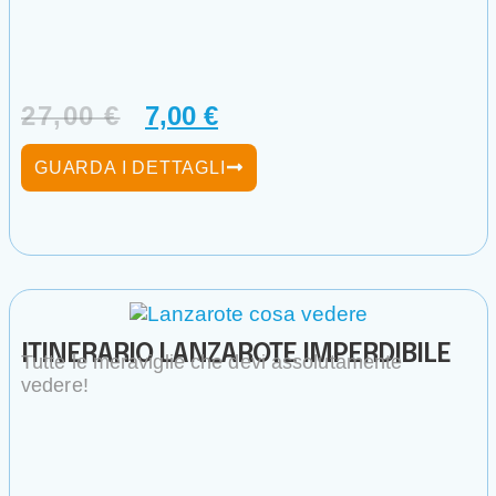
27,00
€
7,00
€
GUARDA I DETTAGLI
ITINERARIO LANZAROTE IMPERDIBILE
Tutte le meraviglie che devi assolutamente
vedere!