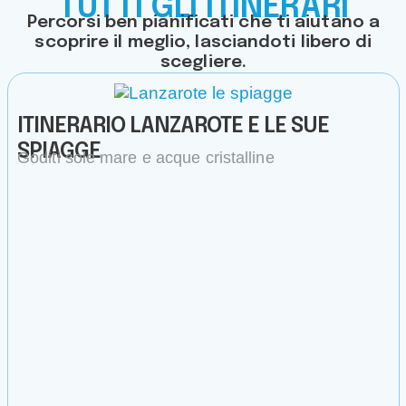
TUTTI GLI ITINERARI
Percorsi ben pianificati che ti aiutano a
scoprire il meglio, lasciandoti libero di
scegliere.
ITINERARIO LANZAROTE E LE SUE
SPIAGGE
Goditi sole mare e acque cristalline