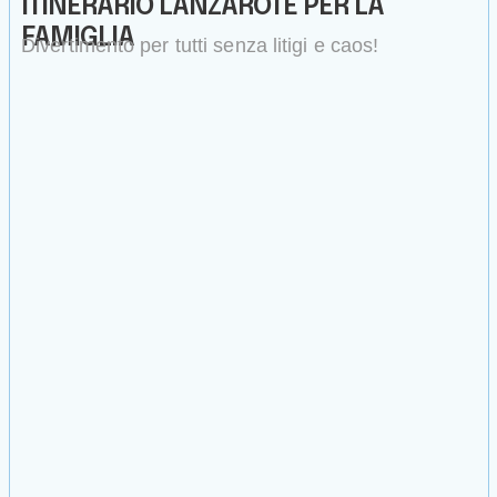
ITINERARIO LANZAROTE PER LA
FAMIGLIA
Divertimento per tutti senza litigi e caos!