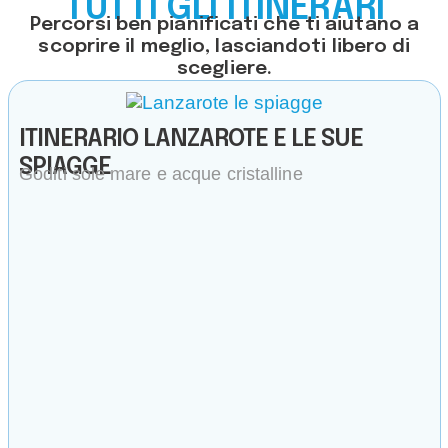
TUTTI GLI ITINERARI
Percorsi ben pianificati che ti aiutano a
scoprire il meglio, lasciandoti libero di
scegliere.
ITINERARIO LANZAROTE E LE SUE
SPIAGGE
Goditi sole mare e acque cristalline