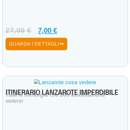
27,00
€
7,00
€
GUARDA I DETTAGLI
ITINERARIO LANZAROTE IMPERDIBILE
Tutte le meraviglie che devi assolutamente
vedere!