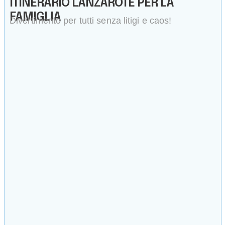
ITINERARIO LANZAROTE PER LA
FAMIGLIA
Divertimento per tutti senza litigi e caos!