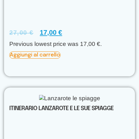
17,00
€
27,00
€
Previous lowest price was
17,00
€
.
A
Aggiungi al carrello
lt
e
r
n
a
ti
v
e
:
ITINERARIO LANZAROTE E LE SUE SPIAGGE