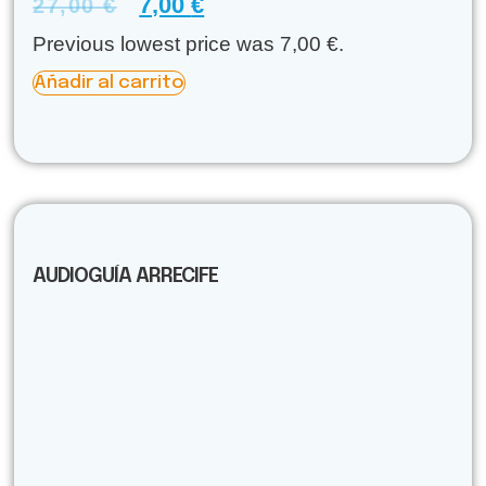
7,00
€
27,00
€
Previous lowest price was
7,00
€
.
A
Añadir al carrito
lt
e
r
n
a
ti
v
e
:
AUDIOGUÍA ARRECIFE