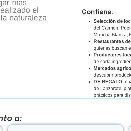
ugar más
ealizado el
Contiene:
 la naturaleza
Selección de loc
del Carmen, Puert
Mancha Blanca, P
Restaurantes de 
quienes buscan el
Productores loc
de cada ingredien
Mercados agríco
descubrir product
DE REGALO:
una
de Lanzarote: pla
prácticos para di
to a: