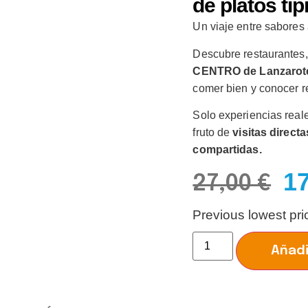
de platos típ
Un viaje entre sabores 
Descubre restaurantes, 
CENTRO de Lanzarot
comer bien y conocer re
Solo experiencias real
fruto de
visitas direct
compartidas.
1
27,00
€
Previous lowest pr
Añadi