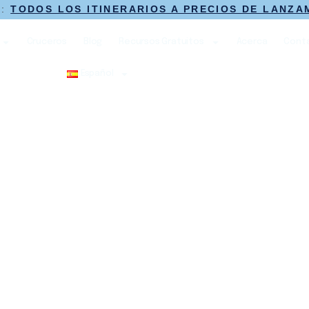
O:
TODOS LOS ITINERARIOS A PRECIOS DE LANZA
Cruceros
Blog
Recursos Gratuitos
Acerca
Cont
Español