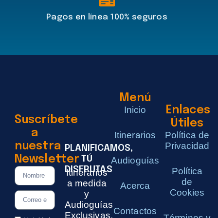
Pagos en línea 100% seguros
Menú
Inicio
Enlaces
Suscríbete
Útiles
a
Itinerarios
Política de
nuestra
Privacidad
PLANIFICAMOS,
Newsletter
TÚ
Audioguías
DISFRUTAS
Política
Itinerarios
de
a medida
Acerca
Cookies
y
Audioguías
Contactos
Exclusivas.
Términos y